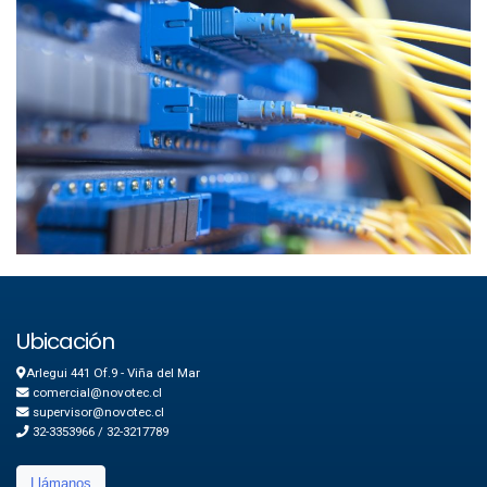
Ubicación
Arlegui 441 Of.9 - Viña del Mar
comercial@novotec.cl
supervisor@novotec.cl
32-3353966 / 32-3217789
Llámanos