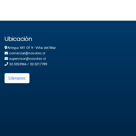
Ubicación
Arlegui 441 Of.9 - Viña del Mar
comercial@novotec.cl
supervisor@novotec.cl
32-3353966 / 32-3217789
Llámanos