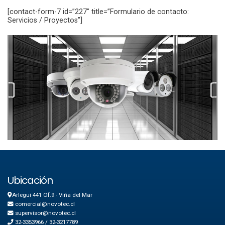
[contact-form-7 id=”227″ title=”Formulario de contacto:
Servicios / Proyectos”]
Ubicación
Arlegui 441 Of.9 - Viña del Mar
comercial@novotec.cl
supervisor@novotec.cl
32-3353966 / 32-3217789