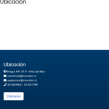
Ubicación
Ubicación
Arlegui 441 Of.9 - Viña del Mar
comercial@novotec.cl
supervisor@novotec.cl
32-3353966 / 32-3217789
Llámanos