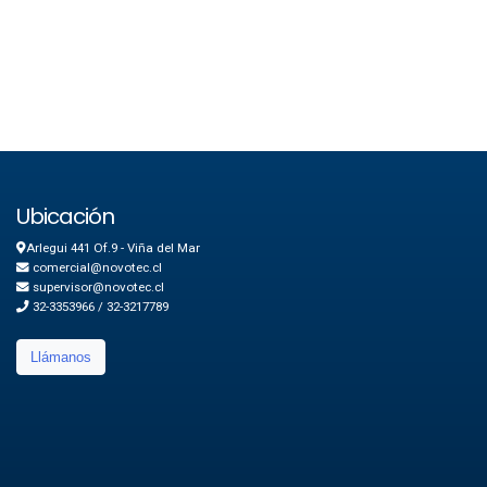
Ubicación
Arlegui 441 Of.9 - Viña del Mar
comercial@novotec.cl
supervisor@novotec.cl
32-3353966 / 32-3217789
Llámanos