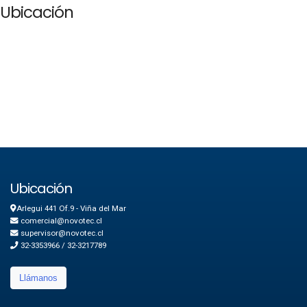
Ubicación
Ubicación
Arlegui 441 Of.9 - Viña del Mar
comercial@novotec.cl
supervisor@novotec.cl
32-3353966 / 32-3217789
Llámanos