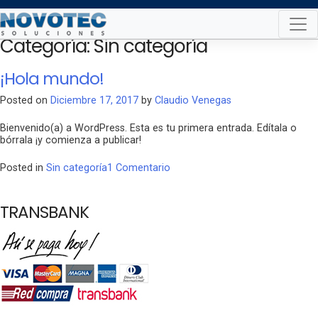
Skip
to
Categoría:
Sin categoría
content
¡Hola mundo!
Posted on
Diciembre 17, 2017
by
Claudio Venegas
Bienvenido(a) a WordPress. Esta es tu primera entrada. Edítala o
bórrala ¡y comienza a publicar!
en
Posted in
Sin categoría
1 Comentario
¡Hola
mundo!
TRANSBANK